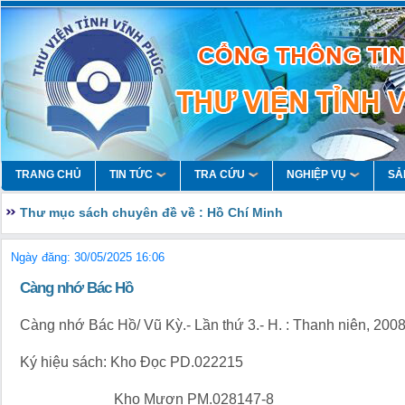
TRANG CHỦ
TIN TỨC
TRA CỨU
NGHIỆP VỤ
SẢ
Thư mục sách chuyên đề về : Hồ Chí Minh
Ngày đăng: 30/05/2025 16:06
Càng nhớ Bác Hồ
Càng nhớ Bác Hồ/ Vũ Kỳ.- Lần thứ 3.- H. : Thanh niên, 2008.
Ký hiệu sách: Kho Đọc PD.022215
Kho Mượn PM.028147-8