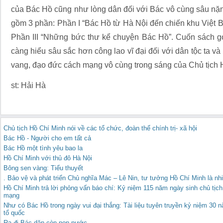
của Bác Hồ cũng như lòng dân đối với Bác vô cùng sâu nặn
gồm 3 phần: Phần I “Bác Hồ từ Hà Nội đến chiến khu Việt Bắc
Phần III “Những bức thư kể chuyện Bác Hồ”. Cuốn sách gó
càng hiểu sâu sắc hơn công lao vĩ đại đối với dân tộc ta 
vang, đạo đức cách mạng vô cùng trong sáng của Chủ tịch 
st: Hải Hà
Chủ tịch Hồ Chí Minh nói về các tổ chức, đoàn thể chính trị- xã hội
Bác Hồ - Người cho em tất cả
Bác Hồ một tình yêu bao la
Hồ Chí Minh với thủ đô Hà Nội
Bông sen vàng: Tiểu thuyết
. Bảo vệ và phát triển Chủ nghĩa Mác – Lê Nin, tư tưởng Hồ Chí Minh là nh
Hồ Chí Minh trả lời phỏng vấn báo chí: Kỷ niệm 115 năm ngày sinh chủ tịc
mạng
Như có Bác Hồ trong ngày vui đại thắng: Tài liệu tuyên truyền kỷ niệm 30
tổ quốc
Ra đi Bác dặn còn non nước