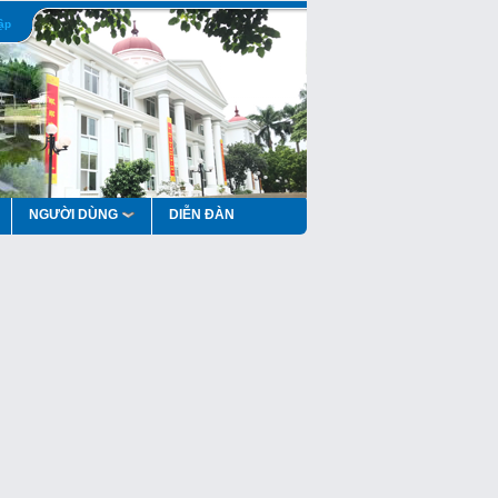
ập
NGƯỜI DÙNG
DIỄN ĐÀN