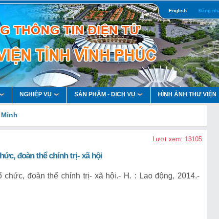
English
Đăng nh
NGHIỆP VỤ
SẢN PHẨM - DỊCH VỤ
HÌNH ẢNH THƯ VIỆN
 Minh
Lượt xem: 13105
hức, đoàn thể chính trị- xã hội
chức, đoàn thể chính trị- xã hội.- H. : Lao động, 2014.-