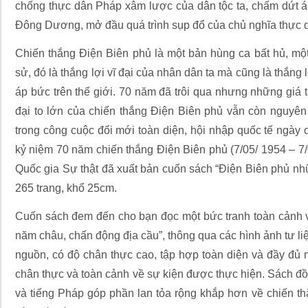
chống thực dân Pháp xâm lược của dân tộc ta, chấm dứt á
Đông Dương, mở đầu quá trình sụp đổ của chủ nghĩa thực dâ
Chiến thắng Điện Biên phủ là một bản hùng ca bất hủ, một
sử, đó là thắng lợi vĩ đại của nhân dân ta mà cũng là thắng l
áp bức trên thế giới. 70 năm đã trôi qua nhưng những giá tr
đại to lớn của chiến thắng Điện Biên phủ vẫn còn nguyên g
trong công cuộc đổi mới toàn diện, hội nhập quốc tế ngày 
kỷ niệm 70 năm chiến thắng Điện Biên phủ (7/05/ 1954 – 7/
Quốc gia Sự thật đã xuất bản cuốn sách “Điện Biên phủ nh
265 trang, khổ 25cm.
Cuốn sách đem đến cho bạn đọc một bức tranh toàn cảnh về 
năm châu, chấn động địa cầu”, thông qua các hình ảnh tư liệ
nguồn, có độ chân thực cao, tập hợp toàn diện và đầy đủ 
chân thực và toàn cảnh về sự kiện được thực hiện. Sách đồ
và tiếng Pháp góp phần lan tỏa rộng khắp hơn về chiến th