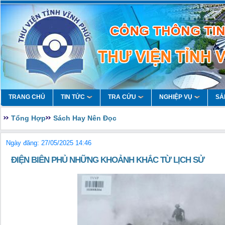
TRANG CHỦ
TIN TỨC
TRA CỨU
NGHIỆP VỤ
SẢ
Tổng Hợp
Sách Hay Nên Đọc
Ngày đăng: 27/05/2025 14:46
ĐIỆN BIÊN PHỦ NHỮNG KHOẢNH KHẮC TỪ LỊCH SỬ