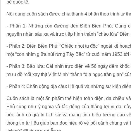
bè quốc tế.
Nội dung cuốn sách được chia thành 4 phần theo trình tự thờ
- Phần 1: Những con đường đến Điện Biên Phủ
:
Cung cấ
nguyên nhân sâu xa và trực tiếp hình thành “chảo lửa” Điện 
- Phần 2: Điện Biên Phủ: “Chiếc nhọt tụ độc” ngoài kế hoạc
một “con nhím giữa núi rừng Tây Bắc” từ cuối năm 1953 tới
- Phần 3: Bão lửa: Cái nhìn trực diện về 56 ngày đêm khốc l
mưu đồ “cối xay thịt Việt Minh” thành “địa ngục trần gian” củ
- Phần 4: Chấn động địa cầu: Hệ quả và những sự kiện diễn
Cuốn sách là một ấn phẩm thể hiện toàn diện, đa chiều v
Phủ cũng như ý nghĩa và tác động của thắng lợi vĩ đại n
bức ảnh có giá trị lịch sử và mang tính biểu tượng cao 
thông tin tư liệu giúp bạn đọc hiểu rõ về bối cảnh chung và