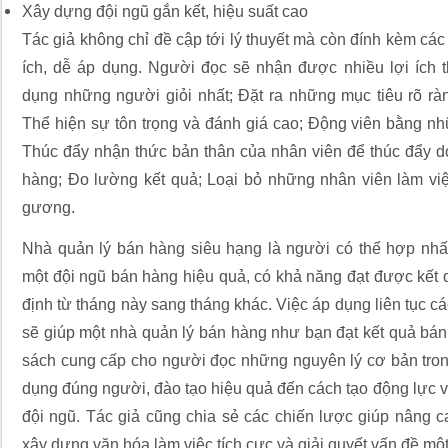
Xây dựng đội ngũ gắn kết, hiệu suất cao
Tác giả không chỉ đề cập tới lý thuyết mà còn đính kèm các 
ích, dễ áp dụng. Người đọc sẽ nhận được nhiều lợi ích t
dụng những người giỏi nhất; Đặt ra những mục tiêu rõ rà
Thể hiện sự tôn trọng và đánh giá cao; Động viên bằng nh
Thúc đẩy nhận thức bản thân của nhân viên để thúc đẩy d
hàng; Đo lường kết quả; Loại bỏ những nhân viên làm v
gương.
Nhà quản lý bán hàng siêu hạng là người có thể hợp nhấ
một đội ngũ bán hàng hiệu quả, có khả năng đạt được kết
định từ tháng này sang tháng khác. Việc áp dụng liên tục c
sẽ giúp một nhà quản lý bán hàng như bạn đạt kết quả bán
sách cung cấp cho người đọc những nguyên lý cơ bản tron
dụng đúng người, đào tạo hiệu quả đến cách tạo động lực v
đội ngũ. Tác giả cũng chia sẻ các chiến lược giúp nâng 
xây dựng văn hóa làm việc tích cực và giải quyết vấn đề mộ