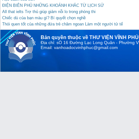
ĐIỆN BIÊN PHỦ NHỮNG KHOẢNH KHẮC TỪ LỊCH SỬ
All that ielts Trợ thủ giúp giảm nỗi lo trong phòng thi
Chiếc dù của bạn màu gì? Bí quyết chọn nghề
Thói quen tốt của những đứa trẻ chăm ngoan Làm một người tử tế
Bản quyền thuộc về THƯ VIỆN VĨNH PH
Địa chỉ: sỐ 16 Đường Lạc Long Quân - Phường V
Email: vanhoadocvinhphuc@gmail.com