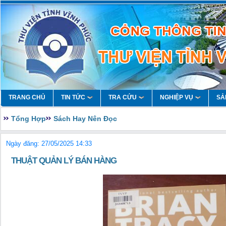
TRANG CHỦ
TIN TỨC
TRA CỨU
NGHIỆP VỤ
SẢ
Tổng Hợp
Sách Hay Nên Đọc
Ngày đăng: 27/05/2025 14:33
THUẬT QUẢN LÝ BÁN HÀNG