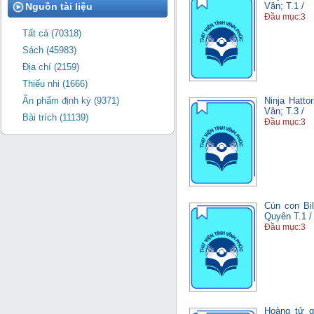
Nguồn tài liệu
Vân; T.1 /
Đầu mục:3
Tất cả (70318)
Sách (45983)
Địa chí (2159)
Thiếu nhi (1666)
Ninja Hatto
Ấn phẩm định kỳ (9371)
Vân; T.3 /
Bài trích (11139)
Đầu mục:3
Cún con Bil
Quyên T.1 /
Đầu mục:3
Hoàng tử qu