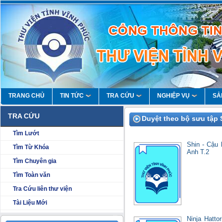
TRANG CHỦ
TIN TỨC
TRA CỨU
NGHIỆP VỤ
SẢ
TRA CỨU
Duyệt theo bộ sưu tập 
Tìm Lướt
Shin - Cậu 
Tìm Từ Khóa
Anh T.2
Tìm Chuyên gia
Tìm Toàn văn
Tra Cứu liên thư viện
Tài Liệu Mới
Ninja Hatto