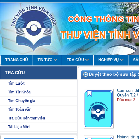
TRANG CHỦ
TIN TỨC
TRA CỨU
NGHIỆP VỤ
SẢ
TRA CỨU
Duyệt theo bộ sưu tập 
Tìm Lướt
Cún con Bil
Tìm Từ Khóa
Quyên T.2 /
Đầu mục:3
Tìm Chuyên gia
Tìm Toàn văn
Tra Cứu liên thư viện
Tài Liệu Mới
Hoàng tử qu