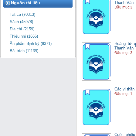
Nguồn tài liệu
Thanh Vân T
Đầu mục:3
Tất cả (70313)
Sách (45978)
Địa chí (2159)
Thiếu nhi (1666)
Hoàng tử qu
Ấn phẩm định kỳ (9371)
Thanh Vân T
Bài trích (11139)
Đầu mục:3
Các vị thần
Đầu mục:1
Cuộc phiêu