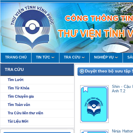
TRANG CHỦ
TIN TỨC
TRA CỨU
NGHIỆP VỤ
SẢ
TRA CỨU
Duyệt theo bộ sưu tập 
Tìm Lướt
Shin - Cậu 
Tìm Từ Khóa
Anh T.2
Tìm Chuyên gia
Tìm Toàn văn
Tra Cứu liên thư viện
Tài Liệu Mới
Ninja Hatto