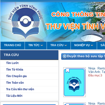
TRANG CHỦ
TIN TỨC
TRA CỨU
NGHIỆP VỤ
SẢ
TRA CỨU
Duyệt theo bộ sưu tập 
Tìm Lướt
Ninja Ran
Tìm Từ Khóa
Vân Anh; T
Đầu mục:3
Tìm Chuyên gia
Tìm Toàn văn
Tra Cứu liên thư viện
Tài Liệu Mới
Ninja Ran