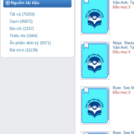
Nguồn tài liệu
Vân Anh; T
Đầu mục:3
Tất cả (70203)
Sách (45872)
Địa chí (2157)
Thiếu nhi (1664)
Ninja Ran
Ấn phẩm định kỳ (9371)
Vân Anh; Tạ
Bài trích (11139)
Đầu mục:3
Rure. Seo M
Đầu mục:3
Rure. Seo M