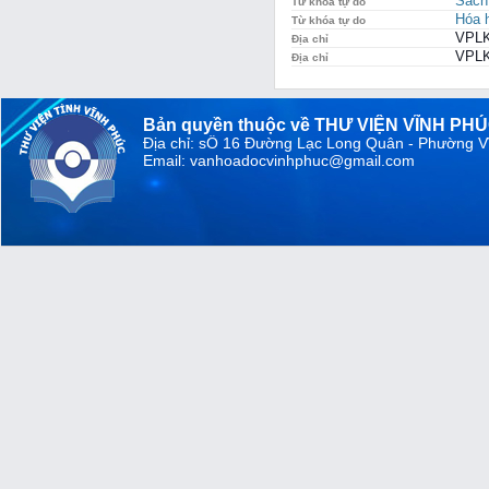
Sách
Từ khóa tự do
Hóa 
Từ khóa tự do
VPLK
Địa chỉ
VPLK
Địa chỉ
Bản quyền thuộc về THƯ VIỆN VĨNH PH
Địa chỉ: sỐ 16 Đường Lạc Long Quân - Phường V
Email: vanhoadocvinhphuc@gmail.com