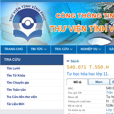
TRANG CHỦ
TIN TỨC
TRA CỨU
NGHIỆP VỤ
SẢ
TRA CỨU
Sách
540.071 T.550.H
Tìm Lướt
Tự học hóa học lớp 11.
Tìm Từ Khóa
Marc
Mô tả
Tìm Chuyên gia
540.
DDC
Tìm Toàn văn
Trần
Tác giả CN
Tự h
Tra Cứu liên thư viện
Nhan đề
H. : 
Thông tin xuất bản
Tài Liệu Mới
519tr
Mô tả vật lý
Lớp 
Từ khóa tự do