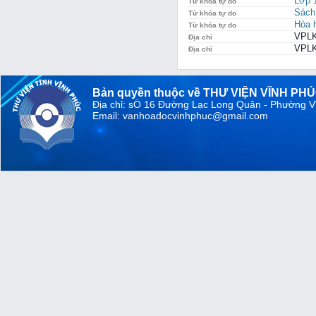
Lớp 
Từ khóa tự do
Sách
Từ khóa tự do
Hóa 
Từ khóa tự do
VPLK
Địa chỉ
VPLK
Địa chỉ
Bản quyền thuộc về THƯ VIỆN VĨNH PH
Địa chỉ: sỐ 16 Đường Lạc Long Quân - Phường V
Email: vanhoadocvinhphuc@gmail.com