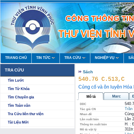
TRANG CHỦ
TIN TỨC
TRA CỨU
NGHIỆP VỤ
SẢ
TRA CỨU
Sách
540.76 C.513,C
Tìm Lướt
Củng cố và ôn luyện Hóa 
Tìm Từ Khóa
Marc
Mô tả
Tìm Chuyên gia
540.
DDC
Tìm Toàn văn
Trần
Tác giả CN
Củng 
Tra Cứu liên thư viện
Nhan đề
Lần 
Lần xuất bản
Tài Liệu Mới
H. : 
Thông tin xuất bản
311tr
Mô tả vật lý