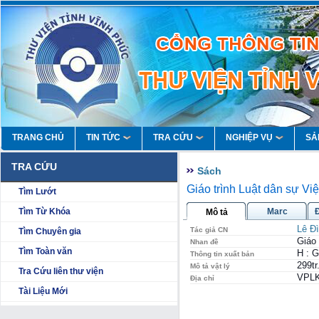
TRANG CHỦ
TIN TỨC
TRA CỨU
NGHIỆP VỤ
SẢ
TRA CỨU
Sách
Giáo trình Luật dân sự Vi
Tìm Lướt
Tìm Từ Khóa
Marc
Mô tả
Lê Đ
Tác giả CN
Tìm Chuyên gia
Giáo 
Nhan đề
Tìm Toàn văn
H : G
Thông tin xuất bản
299tr
Mô tả vật lý
Tra Cứu liên thư viện
VPLK
Địa chỉ
Tài Liệu Mới