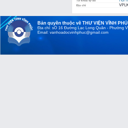
Hội 
Từ khóa tự do
VPLK
Địa chỉ
Bản quyền thuộc về THƯ VIỆN VĨNH PH
Địa chỉ: sỐ 16 Đường Lạc Long Quân - Phường V
Email: vanhoadocvinhphuc@gmail.com