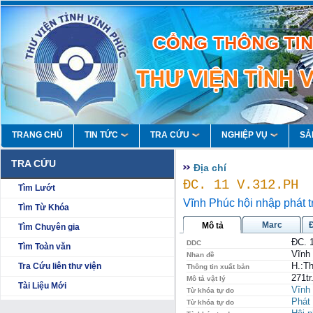
TRANG CHỦ
TIN TỨC
TRA CỨU
NGHIỆP VỤ
SẢ
TRA CỨU
Địa chí
ĐC. 11 V.312.PH
Tìm Lướt
Vĩnh Phúc hội nhập phát t
Tìm Từ Khóa
Marc
Mô tả
Tìm Chuyên gia
ĐC. 
DDC
Tìm Toàn văn
Vĩnh 
Nhan đề
H.:T
Tra Cứu liên thư viện
Thông tin xuất bản
271tr
Mô tả vật lý
Tài Liệu Mới
Vĩnh
Từ khóa tự do
Phát 
Từ khóa tự do