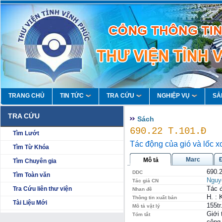
TRANG CHỦ
TIN TỨC
TRA CỨU
NGHIỆP VỤ
SẢ
TRA CỨU
Sách
690.22 T.101.Đ
Tìm Lướt
Tác động của gió và lốc x
Tìm Từ Khóa
Marc
Mô tả
Tìm Chuyên gia
690.
DDC
Tìm Toàn văn
Nguy
Tác giả CN
Tác đ
Tra Cứu liên thư viện
Nhan đề
H. : 
Thông tin xuất bản
Tài Liệu Mới
155tr
Mô tả vật lý
Giới 
Tóm tắt
công 