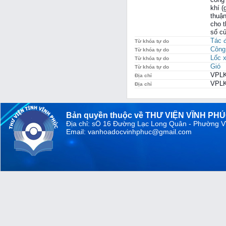
khí (
thuận
cho t
số củ
Tác 
Từ khóa tự do
Công
Từ khóa tự do
Lốc 
Từ khóa tự do
Gió
Từ khóa tự do
VPLK
Địa chỉ
VPLK
Địa chỉ
Bản quyền thuộc về THƯ VIỆN VĨNH PH
Địa chỉ: sỐ 16 Đường Lạc Long Quân - Phường V
Email: vanhoadocvinhphuc@gmail.com