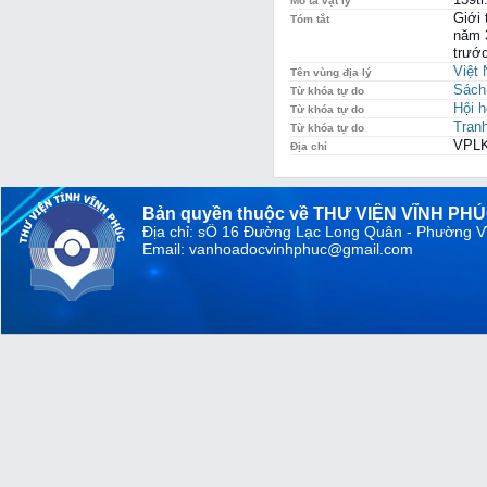
Mô tả vật lý
Giới 
Tóm tắt
năm 3
trước
Việt
Tên vùng địa lý
Sách
Từ khóa tự do
Hội 
Từ khóa tự do
Tranh
Từ khóa tự do
VPLK
Địa chỉ
Bản quyền thuộc về THƯ VIỆN VĨNH PH
Địa chỉ: sỐ 16 Đường Lạc Long Quân - Phường V
Email: vanhoadocvinhphuc@gmail.com