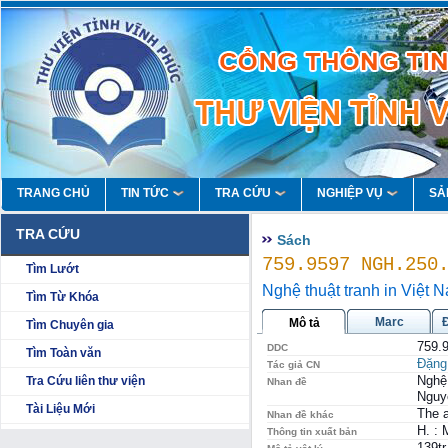
TRANG CHỦ
TIN TỨC
TRA CỨU
NGHIỆP VỤ
SẢ
TRA CỨU
Sách
759.9597 NGH.250
Tìm Lướt
Nghệ thuật tranh in Việt N
Tìm Từ Khóa
Marc
Mô tả
Tìm Chuyên gia
759.
DDC
Tìm Toàn văn
Đặng
Tác giả CN
Nghệ
Tra Cứu liên thư viện
Nhan đề
Nguy
Tài Liệu Mới
The a
Nhan đề khác
H. : 
Thông tin xuất bản
139tr