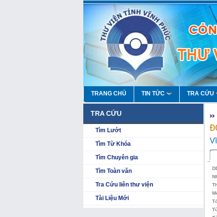
TRANG CHỦ
TIN TỨC
TRA CỨU
TRA CỨU
Đ
Tìm Lướt
V
Tìm Từ Khóa
Tìm Chuyên gia
D
Tìm Toàn văn
N
Tra Cứu liên thư viện
Th
Mô
Tài Liệu Mới
T
T