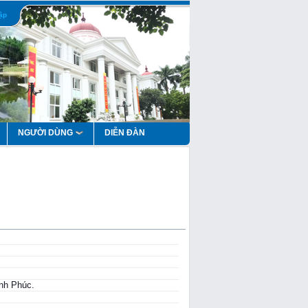
ập
NGƯỜI DÙNG
DIỄN ĐÀN
ĩnh Phúc.