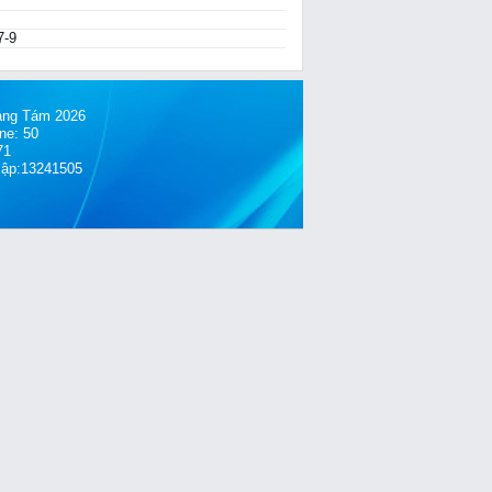
7-9
́ng Tám 2026
ne: 50
71
cập:13241505