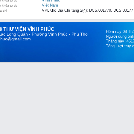
Vĩnh Phúc
ừ khóa tự do
Việt Nam
ừ khóa tự do
VPLKho Địa Chí tầng 2(4): DCS.001770, DCS.00177
a chỉ
về THƯ VIỆN VĨNH PHÚC
Hôm nay:08 Tha
 Lạc Long Quân - Phường Vĩnh Phúc - Phú Thọ
Người dùng onli
hphuc@gmail.com
Tháng này :451
Tổng lượt truy 