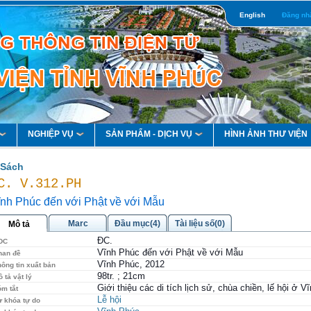
English
Đăng nh
NGHIỆP VỤ
SẢN PHẨM - DỊCH VỤ
HÌNH ẢNH THƯ VIỆN
Sách
C. V.312.PH
ĩnh Phúc đến với Phật về với Mẫu
Marc
Đầu mục(4)
Tài liệu số(0)
Mô tả
ĐC.
DC
Vĩnh Phúc đến với Phật về với Mẫu
han đề
Vĩnh Phúc, 2012
ông tin xuất bản
98tr. ; 21cm
 tả vật lý
Giới thiệu các di tích lịch sử, chùa chiền, lế hội ở V
óm tắt
Lễ hội
ừ khóa tự do