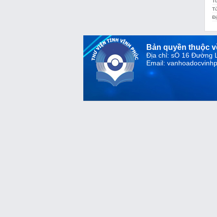
T
T
Đị
Bản quyền thuộc 
Địa chỉ: sỐ 16 Đường
Email: vanhoadocvin