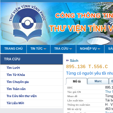
TRANG CHỦ
TIN TỨC
TRA CỨU
NGHIỆP VỤ
SẢ
TRA CỨU
Sách
895.136 T.556.C
Tìm Lướt
Từng có người yêu tôi nh
Tìm Từ Khóa
Marc
Mô tả
Tìm Chuyên gia
895.
DDC
Tìm Toàn văn
Thư 
Tác giả CN
Từng 
Tra Cứu liên thư viện
Nhan đề
Tái b
Lần xuất bản
Tài Liệu Mới
H : V
Thông tin xuất bản
463 t
Mô tả vật lý