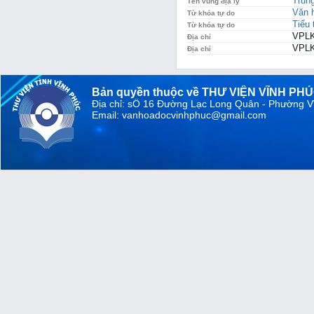
Trun
Tên vùng địa lý
Văn h
Từ khóa tự do
Tiểu 
Từ khóa tự do
VPLK
Địa chỉ
VPLK
Địa chỉ
Bản quyền thuộc về THƯ VIỆN VĨNH PH
Địa chỉ: sỐ 16 Đường Lạc Long Quân - Phường V
Email: vanhoadocvinhphuc@gmail.com