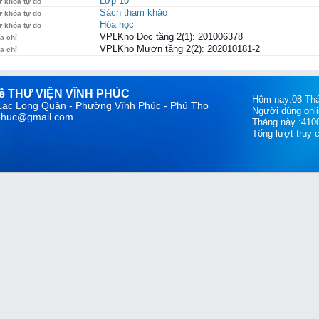
Lớp 10
ừ khóa tự do
Sách tham khảo
ừ khóa tự do
Hóa học
ừ khóa tự do
VPLKho Đọc tầng 2(1): 201006378
a chỉ
VPLKho Mượn tầng 2(2): 202010181-2
a chỉ
về THƯ VIỆN VĨNH PHÚC
Hôm nay:08 Tha
 Lạc Long Quân - Phường Vĩnh Phúc - Phú Thọ
Người dùng onli
hphuc@gmail.com
Tháng này :410
Tổng lượt truy 