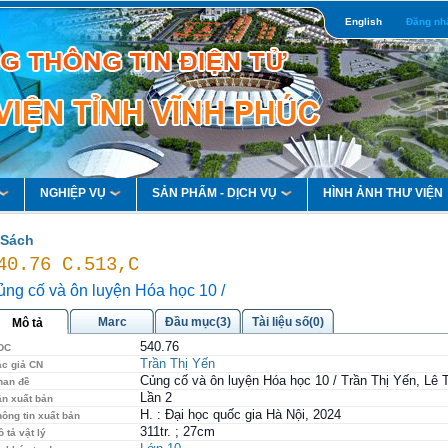
English
Đăng nh
NGHIỆP VỤ
SẢN PHẨM - DỊCH VỤ
HÌNH ẢNH THƯ VIỆN
Sách
40.76 C.513,C
ng cố và ôn luyện Hóa học 10 /
Marc
Đầu mục(3)
Tài liệu số(0)
Mô tả
540.76
DC
Trần Thị Yến
ác giả CN
Củng cố và ôn luyện Hóa học 10 / Trần Thị Yến, Lê 
han đề
Lần 2
ần xuất bản
H. : Đại học quốc gia Hà Nội, 2024
ông tin xuất bản
311tr. ; 27cm
 tả vật lý