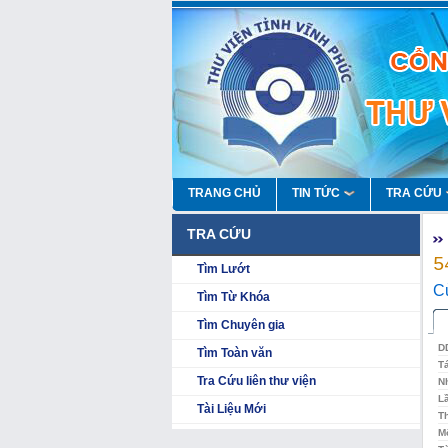
TRANG CHỦ
TIN TỨC
TRA CỨU
TRA CỨU
5
Tìm Lướt
Củ
Tìm Từ Khóa
Tìm Chuyên gia
D
Tìm Toàn văn
T
Tra Cứu liên thư viện
N
L
Tài Liệu Mới
Th
Mô