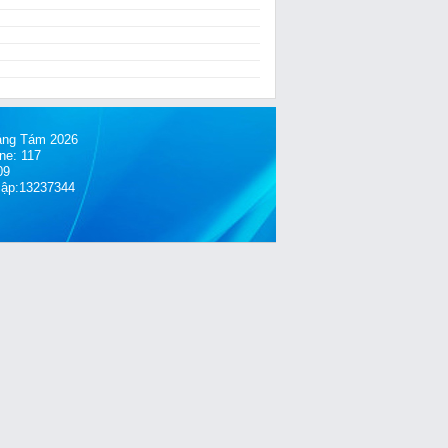
́ng Tám 2026
ne: 117
09
cập:13237344