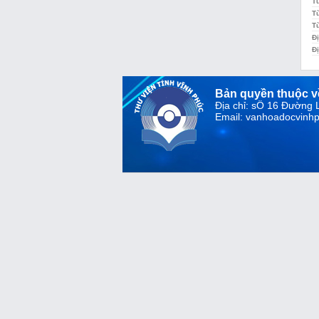
T
T
T
Đị
Đị
Bản quyền thuộc 
Địa chỉ: sỐ 16 Đường
Email: vanhoadocvin