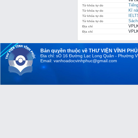
Tiến
Từ khóa tự do
Kĩ nă
Từ khóa tự do
IELT
Từ khóa tự do
Sách 
Từ khóa tự do
VPLK
Địa chỉ
VPLK
Địa chỉ
Bản quyền thuộc về THƯ VIỆN VĨNH PH
Địa chỉ: sỐ 16 Đường Lạc Long Quân - Phường V
Email: vanhoadocvinhphuc@gmail.com