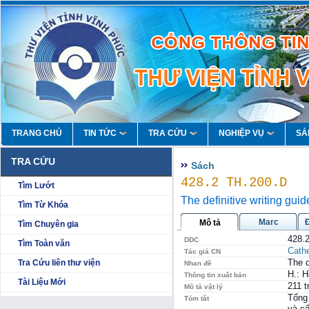
TRANG CHỦ
TIN TỨC
TRA CỨU
NGHIỆP VỤ
SẢ
TRA CỨU
Sách
428.2 TH.200.D
Tìm Lướt
The definitive writing guid
Tìm Từ Khóa
Marc
Mô tả
Tìm Chuyên gia
428.
DDC
Tìm Toàn văn
Cath
Tác giả CN
The d
Tra Cứu liên thư viện
Nhan đề
H.: 
Thông tin xuất bản
Tài Liệu Mới
211 t
Mô tả vật lý
Tổng 
Tóm tắt
và cấ