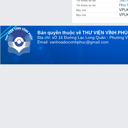
Sách
Từ khóa tự do
Hóa 
Từ khóa tự do
VPLK
Địa chỉ
VPLK
Địa chỉ
Bản quyền thuộc về THƯ VIỆN VĨNH PH
Địa chỉ: sỐ 16 Đường Lạc Long Quân - Phường V
Email: vanhoadocvinhphuc@gmail.com