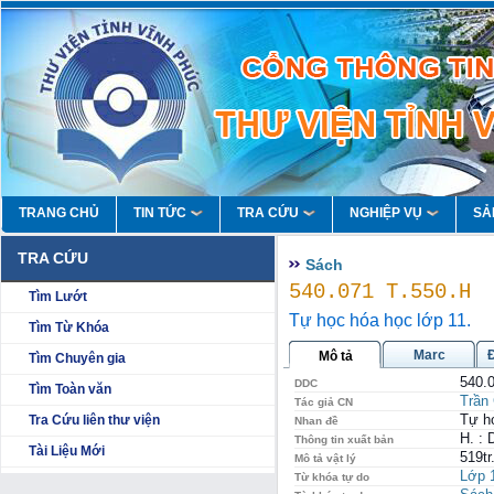
TRANG CHỦ
TIN TỨC
TRA CỨU
NGHIỆP VỤ
SẢ
TRA CỨU
Sách
540.071 T.550.H
Tìm Lướt
Tự học hóa học lớp 11.
Tìm Từ Khóa
Marc
Mô tả
Tìm Chuyên gia
540.
DDC
Tìm Toàn văn
Trần
Tác giả CN
Tự h
Tra Cứu liên thư viện
Nhan đề
H. : 
Thông tin xuất bản
Tài Liệu Mới
519tr
Mô tả vật lý
Lớp 
Từ khóa tự do