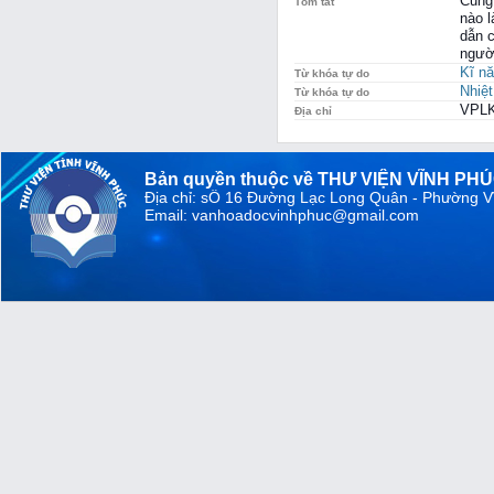
Cung 
Tóm tắt
nào l
dẫn c
ngườ
Kĩ n
Từ khóa tự do
Nhiệt
Từ khóa tự do
VPLK
Địa chỉ
Bản quyền thuộc về THƯ VIỆN VĨNH PH
Địa chỉ: sỐ 16 Đường Lạc Long Quân - Phường V
Email: vanhoadocvinhphuc@gmail.com