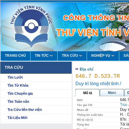
TRANG CHỦ
TIN TỨC
TRA CỨU
NGHIỆP VỤ
SẢ
TRA CỨU
Địa chí
646.7 D.523.TR
Tìm Lướt
Duy trì lòng nhiệt tình /
Tìm Từ Khóa
Marc
Mô tả
Tìm Chuyên gia
646.
DDC
Tìm Toàn văn
Trúc
Tác giả CN
Duy t
Tra Cứu liên thư viện
Nhan đề
H. : 
Thông tin xuất bản
Tài Liệu Mới
87tr.
Mô tả vật lý
Tôi 
Tùng thư