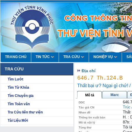
TRANG CHỦ
TIN TỨC
TRA CỨU
NGHIỆP VỤ
SẢ
TRA CỨU
Địa chí
646.7 Th.124.B
Tìm Lướt
Thất bại ư? Ngại gì chứ! /
Tìm Từ Khóa
Marc
Mô tả
Tìm Chuyên gia
646.
DDC
Tìm Toàn văn
Trúc
Tác giả CN
Thất 
Tra Cứu liên thư viện
Nhan đề
H. : 
Thông tin xuất bản
Tài Liệu Mới
87tr.
Mô tả vật lý
Tôi 
Tùng thư