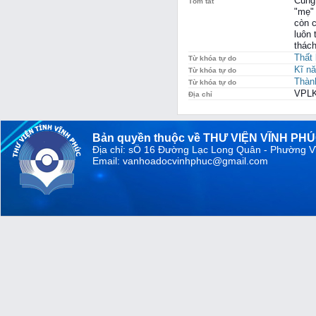
Cung 
Tóm tắt
"mẹ" 
còn c
luôn 
thác
Thất 
Từ khóa tự do
Kĩ n
Từ khóa tự do
Thàn
Từ khóa tự do
VPLK
Địa chỉ
Bản quyền thuộc về THƯ VIỆN VĨNH PH
Địa chỉ: sỐ 16 Đường Lạc Long Quân - Phường V
Email: vanhoadocvinhphuc@gmail.com