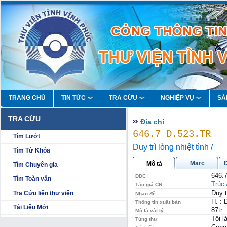
TRANG CHỦ
TIN TỨC
TRA CỨU
NGHIỆP VỤ
SẢ
TRA CỨU
Địa chí
646.7 D.523.TR
Tìm Lướt
Duy trì lòng nhiệt tình /
Tìm Từ Khóa
Marc
Mô tả
Tìm Chuyên gia
646.
DDC
Tìm Toàn văn
Trúc
Tác giả CN
Duy t
Tra Cứu liên thư viện
Nhan đề
H. : 
Thông tin xuất bản
Tài Liệu Mới
87tr.
Mô tả vật lý
Tôi 
Tùng thư