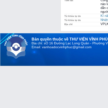
Cung 
Tóm tắt
nào l
dẫn c
ngườ
Kĩ n
Từ khóa tự do
Nhiệt
Từ khóa tự do
VPLK
Địa chỉ
Bản quyền thuộc về THƯ VIỆN VĨNH PH
Địa chỉ: sỐ 16 Đường Lạc Long Quân - Phường V
Email: vanhoadocvinhphuc@gmail.com