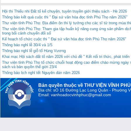
Hội thi Thiếu nhi Đất tổ kể chuyện, tuyên truyền giới thiệu sách - Hè 2026
Thông báo kết quả cuộc thi " Đại sứ văn hóa đọc tỉnh Phú Thọ năm 2026"
Thư viện tỉnh Phú Thọ: Địa điểm ôn thi lý tưởng cho các sĩ tử trong mùa th
Thư viện tỉnh Phú Thọ: Tham gia tập huấn kỹ năng cung ứng sản phẩm dịch
trong bối cảnh chuyển đổi số
Kế hoạch tổ chức cuộc thi " Đại sứ văn hóa đọc tỉnh Phú Thọ năm 2026"
Thông báo nghỉ lễ 30/4 và 1/5
Thông báo nghỉ lễ giỗ tổ Hùng Vương
Khai mạc Hội sách đất tổ năm 2026 với chủ đề " Kết nối tri thức, phát triể
Thư viện tỉnh Phú Thọ tổ chức chuỗi hoạt động cao điểm chào mừng ngày 
sách và bản quyền thế giới 23/4
Thông báo lịch nghỉ tết Nguyên đán năm 2026
Bản quyền thuộc về THƯ VIỆN VĨNH PH
Địa chỉ: sỐ 16 Đường Lạc Long Quân - Phường V
Email: vanhoadocvinhphuc@gmail.com