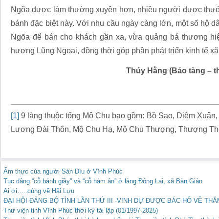
Ngõa được làm thường xuyên hơn, nhiều người được thưở
bánh đặc biệt này. Với nhu cầu ngày càng lớn, một số hộ d
Ngõa để bán cho khách gần xa, vừa quảng bá thương hiệ
hương Lũng Ngoại, đồng thời góp phần phát triển kinh tế x
Thúy Hằng (Bảo tàng – th
[1]
9 làng thuộc tổng Mộ Chu bao gồm: Bồ Sao, Diệm Xuân, 
Lương Đài Thôn, Mộ Chu Hạ, Mộ Chu Thượng, Thượng Th
Ẩm thực của người Sán Dìu ở Vĩnh Phúc
Tục dâng “cỗ bánh giầy” và “cỗ hàm ân” ở làng Đông Lai, xã Bàn Giản
Ai ơi…..cùng về Hải Lựu
ĐẠI HỘI ĐẢNG BỘ TỈNH LẦN THỨ III -VINH DỰ ĐƯỢC BÁC HỒ VỀ TH
Thư viện tỉnh Vĩnh Phúc thời kỳ tái lập (01/1997-2025)