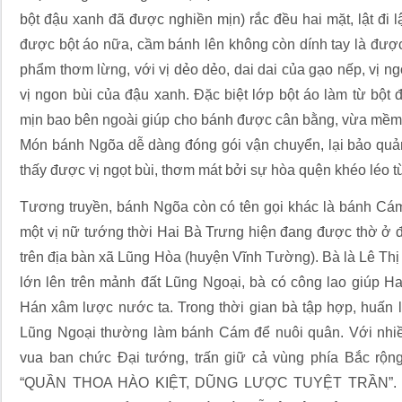
bột đậu xanh đã được nghiền mịn) rắc đều hai mặt, lật đi lậ
được bột áo nữa, cầm bánh lên không còn dính tay là đư
phẩm thơm lừng, với vị dẻo dẻo, dai dai của gạo nếp, vị ng
vị ngon bùi của đậu xanh. Đặc biệt lớp bột áo làm từ bột
mịn bao bên ngoài giúp cho bánh được cân bằng, vừa mềm d
Món bánh Ngõa dễ dàng đóng gói vận chuyển, lại bảo quản
thấy được vị ngọt bùi, thơm mát bởi sự hòa quện khéo léo t
Tương truyền, bánh Ngõa còn có tên gọi khác là bánh Cám
một vị nữ tướng thời Hai Bà Trưng hiện đang được thờ ở đ
trên địa bàn xã Lũng Hòa (huyện Vĩnh Tường). Bà là Lê Thị
lớn lên trên mảnh đất Lũng Ngoại, bà có công lao giúp H
Hán xâm lược nước ta. Trong thời gian bà tập hợp, huấn l
Lũng Ngoại thường làm bánh Cám để nuôi quân. Với nhiề
vua ban chức Đại tướng, trấn giữ cả vùng phía Bắc rộn
“QUẦN THOA HÀO KIỆT, DŨNG LƯỢC TUYỆT TRẦN”. Một 