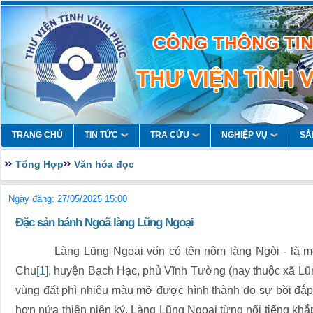
TRANG CHỦ
TIN TỨC
TRA CỨU
NGHIỆP VỤ
SẢ
Tổng Hợp
Văn hóa đọc
Ngày đăng: 27/05/2025 15:00
Đặc sản bánh Ngoã làng Lũng Ngoại
Làng Lũng Ngoại vốn có tên nôm làng Ngòi - là một 
Chu
[1]
, huyện Bạch Hạc, phủ Vĩnh Tường (nay thuộc xã Lũ
vùng đất phì nhiêu màu mỡ được hình thành do sự bồi đắ
hơn nửa thiên niên kỷ. Làng Lũng Ngoại từng nổi tiếng khắ