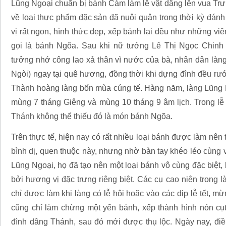
Lũng Ngoại chuẩn bị bánh Cám làm lễ vật dâng lên vua Tr
về loại thực phẩm đặc sản đã nuôi quân trong thời kỳ đán
vị rất ngon, hình thức đẹp, xếp bánh lại đều như những viê
gọi là bánh Ngõa. Sau khi nữ tướng Lê Thị Ngọc Chinh 
tưởng nhớ công lao xả thân vì nước của bà, nhân dân làn
Ngòi) ngay tại quê hương, đồng thời khi dựng đình đều rư
Thành hoàng làng bốn mùa cúng tế. Hàng năm, làng Lũng N
mùng 7 tháng Giêng và mùng 10 tháng 9 âm lịch. Trong lễ 
Thánh không thể thiếu đó là món bánh Ngõa.
Trên thực tế, hiện nay có rất nhiều loại bánh được làm nên
bình dị, quen thuộc này, nhưng nhờ bàn tay khéo léo cùng 
Lũng Ngoại, họ đã tạo nên một loại bánh vô cùng đặc biệt,
bởi hương vị đặc trưng riêng biệt. Các cụ cao niên trong 
chỉ được làm khi làng có lễ hội hoặc vào các dịp lễ tết, mừ
cũng chỉ làm chừng một yến bánh, xếp thành hình nón cụt
đình dâng Thánh, sau đó mới được thụ lộc. Ngày nay, điề