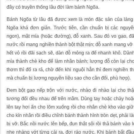
đây có truyền thống lâu đời làm bánh Ngõa.
Bánh Ngõa từ lâu đã được xem là món đặc sản của làng 
Ngõa khá đơn giản. Trước tiên, cần chuẩn bị các nguyê
ngon), mật mía (hoặc đường), đỗ xanh. Sau đó vo gạo, đã
nước rồi mang nghiền thành bột thật mịn; đỗ xanh mang vỡ
hết vỏ rồi đãi sạch sẽ, dàn đỗ mỏng ra để nhanh khô. Dà
mía thành chè kho để làm nhân bánh; lượng đỗ còn lại cho
thơm thì đổ ra rá, chờ đến khi nguội hẳn thì đem nghiền t
mà chuẩn bị lượng nguyên liệu sao cho cân đối, phù hợp).
Đem bột gạo nếp trộn với nước, nhào đi nhào lại cho thậ
tương đối đều nhau để trên mâm. Dùng tay hoặc chày hoặc
lên tay hơi ấn cho lõm xuống rồi cho nhân chè kho vào gi
cho kín nhân rồi điều chỉnh bánh thành hình tròn dẹt, phải 
bị vỡ. Bắc nồi nước lên bếp, đun thật sôi rồi thả bánh vào l
nhẹ nhàng vớt từng cái ra, đợi ráo nước. Khi bánh bắt đầu