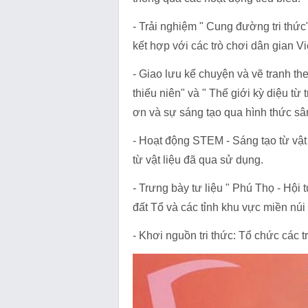
- Trải nghiệm " Cung đường tri thức
kết hợp với các trò chơi dân gian V
- Giao lưu kể chuyện và vẽ tranh t
thiếu niên" và " Thế giới kỳ diệu từ
ơn và sự sáng tạo qua hình thức sâ
- Hoạt động STEM - Sáng tạo từ vật l
từ vật liệu đã qua sử dụng.
- Trưng bày tư liệu " Phú Thọ - Hội 
đất Tổ và các tỉnh khu vực miền nú
- Khơi nguồn tri thức: Tổ chức các t