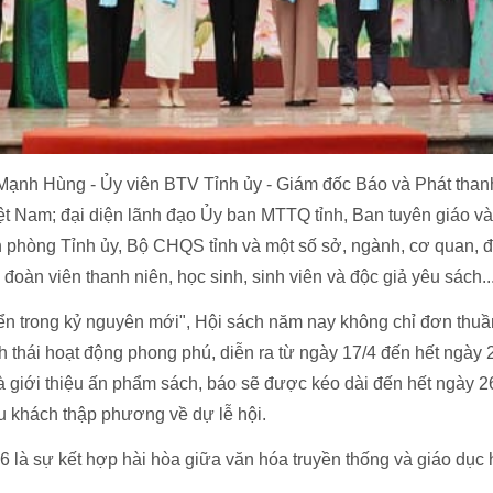
 Mạnh Hùng - Ủy viên BTV Tỉnh ủy - Giám đốc Báo và Phát than
iệt Nam; đại diện lãnh đạo Ủy ban MTTQ tỉnh, Ban tuyên giáo v
 phòng Tỉnh ủy, Bộ CHQS tỉnh và một số sở, ngành, cơ quan, đ
 đoàn viên thanh niên, học sinh, sinh viên và độc giả yêu sách..
 triển trong kỷ nguyên mới", Hội sách năm nay không chỉ đơn thu
h thái hoạt động phong phú, diễn ra từ ngày 17/4 đến hết ngày 
à giới thiệu ấn phẩm sách, báo sẽ được kéo dài đến hết ngày 2
du khách thập phương về dự lễ hội.
 là sự kết hợp hài hòa giữa văn hóa truyền thống và giáo dục 