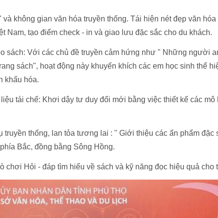
" và không gian văn hóa truyền thống. Tái hiện nét đẹp văn hóa
iệt Nam, tạo điểm check - in và giao lưu đặc sắc cho du khách.
heo sách: Với các chủ đề truyền cảm hứng như " Những người a
 trang sách", hoạt động này khuyến khích các em học sinh thể hi
n khấu hóa.
iệu tái chế: Khơi dậy tư duy đổi mới bằng việc thiết kế các mô 
tụ truyền thống, lan tỏa tương lai : " Giới thiệu các ấn phẩm đặc
i phía Bắc, đồng bằng Sông Hồng.
rò chơi Hỏi - đáp tìm hiểu về sách và kỹ năng đọc hiệu quả cho t