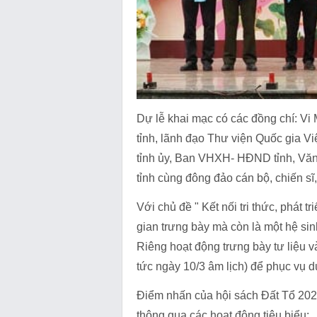
Dự lễ khai mạc có các đồng chí: Vi
tỉnh, lãnh đạo Thư viện Quốc gia V
tỉnh ủy, Ban VHXH- HĐND tỉnh, Văn
tỉnh cùng đông đảo cán bộ, chiến sĩ,
Với chủ đề " Kết nối tri thức, phát
gian trưng bày mà còn là một hệ sin
Riêng hoạt động trưng bày tư liệu v
tức ngày 10/3 âm lịch) để phục vụ 
Điểm nhấn của hội sách Đất Tổ 2026
thông qua các hoạt động tiêu biểu: