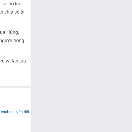
 sẽ hỗ trợ
 chia sẻ tri
Vua Hùng,
 người trong
ức và lan tỏa
i cảnh chuyển đổi