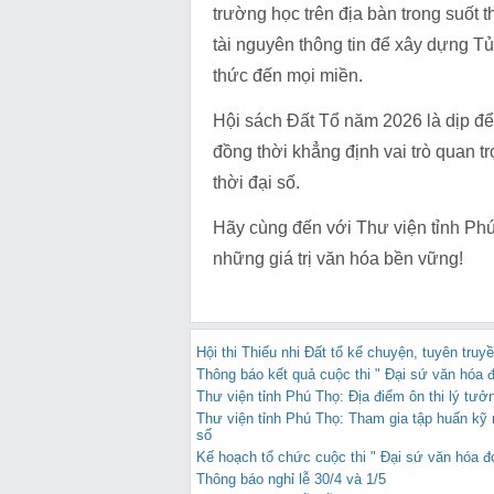
trường học trên địa bàn trong suốt 
tài nguyên thông tin để xây dựng Tủ 
thức đến mọi miền.
Hội sách Đất Tổ năm 2026 là dịp để
đồng thời khẳng định vai trò quan t
thời đại số.
Hãy cùng đến với Thư viện tỉnh Phú 
những giá trị văn hóa bền vững!
Hội thi Thiếu nhi Đất tổ kể chuyện, tuyên truy
Thông báo kết quả cuộc thi " Đại sứ văn hóa 
Thư viện tỉnh Phú Thọ: Địa điểm ôn thi lý tưở
Thư viện tỉnh Phú Thọ: Tham gia tập huấn kỹ 
số
Kế hoạch tổ chức cuộc thi " Đại sứ văn hóa 
Thông báo nghỉ lễ 30/4 và 1/5