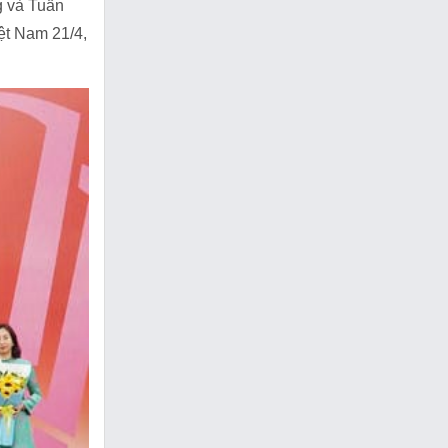
g và Tuần
ệt Nam 21/4,