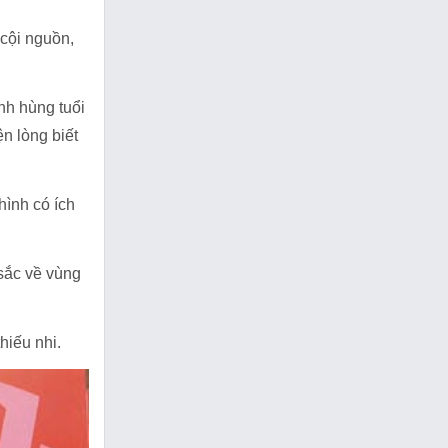
 cội nguồn,
nh hùng tuổi
ện lòng biết
hình có ích
 sắc về vùng
hiếu nhi.