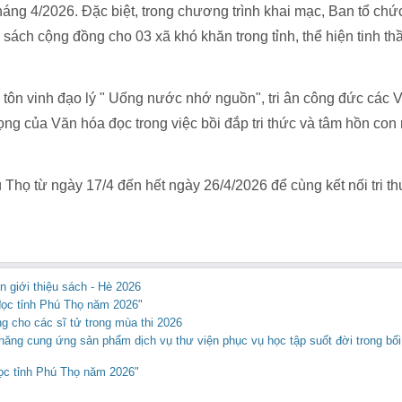
tháng 4/2026. Đặc biệt, trong chương trình khai mạc, Ban tổ chức
sách cộng đồng cho 03 xã khó khăn trong tỉnh, thể hiện tinh thần
 tôn vinh đạo lý " Uống nước nhớ nguồn", tri ân công đức các 
rọng của Văn hóa đọc trong việc bồi đắp tri thức và tâm hồn con
Thọ từ ngày 17/4 đến hết ngày 26/4/2026 để cùng kết nối tri th
ền giới thiệu sách - Hè 2026
đọc tỉnh Phú Thọ năm 2026"
ng cho các sĩ tử trong mùa thi 2026
năng cung ứng sản phẩm dịch vụ thư viện phục vụ học tập suốt đời trong bố
đọc tỉnh Phú Thọ năm 2026"