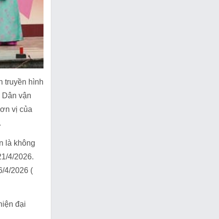
h truyền hình
à Dân vận
ơn vị của
.
ần là không
21/4/2026.
6/4/2026 (
hiện đại