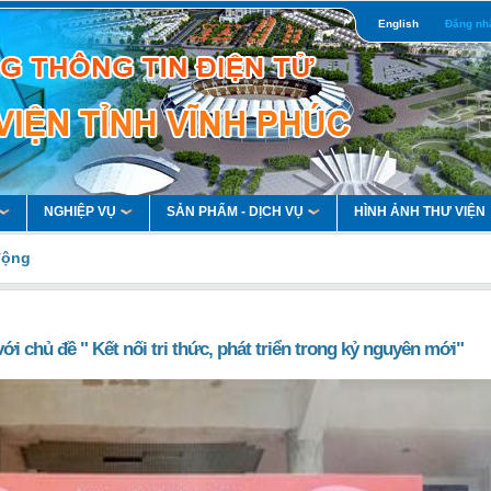
English
Đăng nh
NGHIỆP VỤ
SẢN PHẨM - DỊCH VỤ
HÌNH ẢNH THƯ VIỆN
 động
i chủ đề " Kết nối tri thức, phát triển trong kỷ nguyên mới"