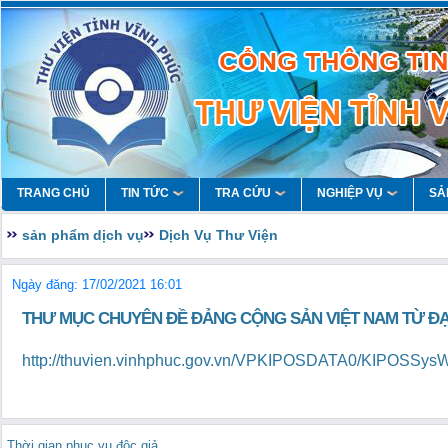
TRANG CHỦ
TIN TỨC
TRA CỨU
NGHIỆP VỤ
SẢ
sản phẩm dịch vụ
Dịch Vụ Thư Viện
Ngày đăng: 17/02/2021 16:01
THƯ MỤC CHUYÊN ĐỀ ĐẢNG CỘNG SẢN VIỆT NAM TỪ ĐẠI 
http://thuvien.vinhphuc.gov.vn/VPKIPOSDATA0/KIPOSSys
Thời gian phục vụ độc giả