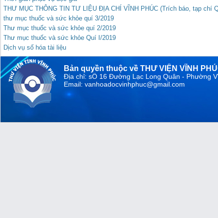
THƯ MỤC THÔNG TIN TƯ LIỆU ĐỊA CHÍ VĨNH PHÚC (Trích báo, tạp chí Qu
thư mục thuốc và sức khỏe quí 3/2019
Thư mục thuốc và sức khỏe quí 2/2019
Thư mục thuốc và sức khỏe Quí I/2019
Dịch vụ số hóa tài liệu
Bản quyền thuộc về THƯ VIỆN VĨNH PH
Địa chỉ: sỐ 16 Đường Lạc Long Quân - Phường V
Email: vanhoadocvinhphuc@gmail.com