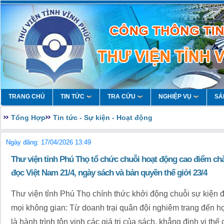
TRANG CHỦ
TIN TỨC
TRA CỨU
NGHIỆP VỤ
SẢ
Tổng Hợp
Tin tức - Sự kiện - Hoạt động
Ngày đăng: 17/04/2026 13:49
Thư viện tỉnh Phú Thọ tổ chức chuỗi hoạt động cao điểm c
đọc Việt Nam 21/4, ngày sách và bản quyền thế giới 23/4
Thư viện tỉnh Phú Thọ chính thức khởi động chuỗi sự kiện đặ
mọi không gian: Từ doanh trại quân đội nghiêm trang đến h
là hành trình tôn vinh các giá trị của sách, khẳng định vị th