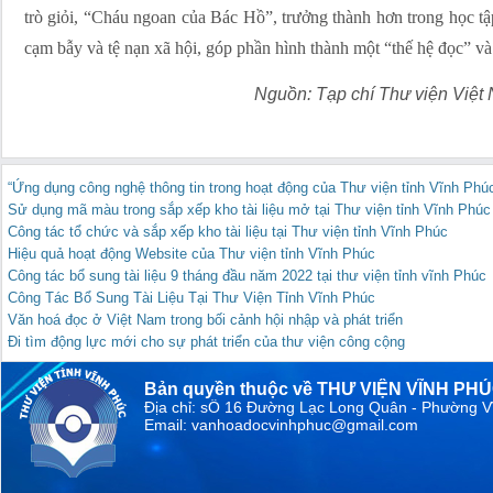
trò giỏi, “Cháu ngoan của Bác Hồ”, trưởng thành hơn trong học tậ
cạm bẫy và tệ nạn xã hội, góp phần hình thành một “thế hệ đọc” và 
Nguồn: Tạp chí Thư viện Việt Na
“Ứng dụng công nghệ thông tin trong hoạt động của Thư viện tỉnh Vĩnh Phú
Sử dụng mã màu trong sắp xếp kho tài liệu mở tại Thư viện tỉnh Vĩnh Phúc
Công tác tổ chức và sắp xếp kho tài liệu tại Thư viện tỉnh Vĩnh Phúc
Hiệu quả hoạt động Website của Thư viện tỉnh Vĩnh Phúc
Công tác bổ sung tài liệu 9 tháng đầu năm 2022 tại thư viện tỉnh vĩnh Phúc
Công Tác Bổ Sung Tài Liệu Tại Thư Viện Tỉnh Vĩnh Phúc
Văn hoá đọc ở Việt Nam trong bối cảnh hội nhập và phát triển
Đi tìm động lực mới cho sự phát triển của thư viện công cộng
Bản quyền thuộc về THƯ VIỆN VĨNH PH
Địa chỉ: sỐ 16 Đường Lạc Long Quân - Phường V
Email: vanhoadocvinhphuc@gmail.com