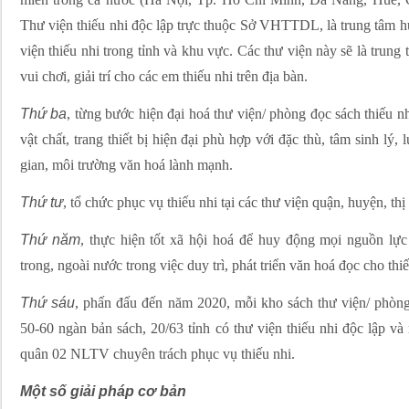
Thư viện thiếu nhi độc lập trực thuộc Sở VHTTDL, là trung tâm 
viện thiếu nhi trong tỉnh và khu vực. Các thư viện này sẽ là trung 
vui chơi, giải trí cho các em thiếu nhi trên địa bàn.
Thứ ba
, từng bước hiện đại hoá thư viện/ phòng đọc sách thiếu nh
vật chất, trang thiết bị hiện đại phù hợp với đặc thù, tâm sinh lý,
gian, môi trường văn hoá lành mạnh.
Thứ tư
, tổ chức phục vụ thiếu nhi tại các thư viện quận, huyện, thị
Thứ năm
, thực hiện tốt xã hội hoá để huy động mọi nguồn lực
trong, ngoài nước trong việc duy trì, phát triển văn hoá đọc cho thiế
Thứ sáu
, phấn đấu đến năm 2020, mỗi kho sách thư viện/ phòng 
50-60 ngàn bản sách, 20/63 tỉnh có thư viện thiếu nhi độc lập và
quân 02 NLTV chuyên trách phục vụ thiếu nhi.
Một số giải pháp cơ bản