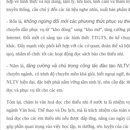
hợp về hình thức và nội dung, tâm lý, lứa tuổi, tình cảm và thẩm m
truyền thống, cần chú ý đến các tài liệu nghe nhìn, xuất bản phẩm
- Bốn là,
không ngừng đổi mới các phương thức phục vụ thi
chuyển dần phục vụ từ “kho đóng” sang “kho mở”, tăng cường phụ
Internet. Đổi mới có sáng tạo các hình thức TTGTS, thi kể chu
khác. Đẩy mạnh việc phối kết hợp với các cơ quan, đoàn thể xã hộ
tạo), nhằm tổ chức tốt các hoạt động đọc sách báo cho thiếu nhi.
- Năm là,
tăng cường và chú trọng công tác đào tạo NLTV
chuyên ngành, có trình độ chuyên môn khá giỏi, biết ngoại ngữ, th
NLTV hiện đại, đặc biệt phải nắm vững tâm sinh lý, nhu cầu đặc t
đọc và phục vụ tốt cho các em.
Tóm lại, chăm lo văn hoá đọc cho thiếu nhi ở nước ta là nhiệm v
ngành Văn hoá, Thể thao và Du lịch, mà là trách nhiệm của toàn x
hoá đọc cho các em thiếu nhi nếu được đáp ứng, nâng cao ngày cà
góp phần quan trọng vào việc học tập, tu dưỡng, rèn luyện của các