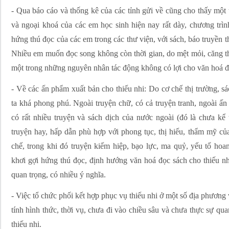
- Qua báo cáo và thống kê của các tỉnh gửi về cũng cho thấy một t
và ngoại khoá của các em học sinh hiện nay rất dày, chương trìn
hứng thú đọc của các em trong các thư viện, với sách, báo truyền 
Nhiều em muốn đọc song không còn thời gian, do mệt mỏi, căng th
một trong những nguyên nhân tác động không có lợi cho văn hoá đọ
- Về các ấn phẩm xuất bản cho thiếu nhi: Do cơ chế thị trường, s
ta khá phong phú. Ngoài truyện chữ, có cả truyện tranh, ngoài ấ
có rất nhiều truyện và sách dịch của nước ngoài (đó là chưa kể 
truyện hay, hấp dẫn phù hợp với phong tục, thị hiếu, thẩm mỹ c
chế, trong khi đó truyện kiếm hiệp, bạo lực, ma quỷ, yếu tố hoan
khơi gợi hứng thú đọc, định hướng văn hoá đọc sách cho thiếu nh
quan trọng, có nhiều ý nghĩa.
- Việc tổ chức phối kết hợp phục vụ thiếu nhi ở một số địa phương 
tính hình thức, thời vụ, chưa đi vào chiều sâu và chưa thực sự quan
thiếu nhi.