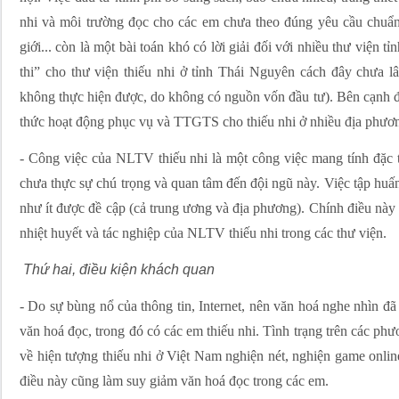
nhi và môi trường đọc cho các em chưa theo đúng yêu cầu chuẩn
giới... còn là một bài toán khó có lời giải đối với nhiều thư viện t
thi” cho thư viện thiếu nhi ở tỉnh Thái Nguyên cách đây chưa l
không thực hiện được, do không có nguồn vốn đầu tư). Bên cạnh 
thức hoạt động phục vụ và TTGTS cho thiếu nhi ở nhiều địa phươn
- Công việc của NLTV thiếu nhi là một công việc mang tính đặc 
chưa thực sự chú trọng và quan tâm đến đội ngũ này. Việc tập huấ
như ít được đề cập (cả trung ương và địa phương). Chính điều này
nhiệt huyết và tác nghiệp của NLTV thiếu nhi trong các thư viện.
Thứ hai, điều kiện khách quan
- Do sự bùng nổ của thông tin, Internet, nên văn hoá nghe nhìn đ
văn hoá đọc, trong đó có các em thiếu nhi. Tình trạng trên các phư
về hiện tượng thiếu nhi ở Việt Nam nghiện nét, nghiện game onli
điều này cũng làm suy giảm văn hoá đọc trong các em.