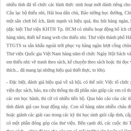
nhiều tỉnh đã tổ chức các hình thức sinh hoạt mới dành riêng cho
Câu lạc bộ thiếu nhi, Hái hoa dân chủ, Báo tường học đường, Ch
một sân chơi bổ ích, lành mạnh và hiệu quả, thu hút hàng ngàn,
(đặc biệt Thư viện KHTH Tp. HCM có nhiều hoạt động bổ ích cho
hàng năm, thiết kế trang web cho thiếu nhi. Thư viện thành phố H
TTGTS ra sân khấu ngoài trời phục vụ hàng ngàn lượt công chún
Thư viện Quốc gia Việt Nam hàng năm tổ chức Ngày Hội Sách và c
em thiếu nhi: vẽ tranh theo sách, kể chuyện theo sách hoặc thi đ
thích... đã mang lại những hiệu quả thiết thực, to lớn).
- Đặc biệt, đánh giá hiệu quả về xã hội, có thể nói: Việc tổ chức
viện đọc sách, báo, tra cứu thông tin đã phần nào giúp các em có th
các em học hành, thi cử có nhiều tiến bộ. Qua báo cáo của các tỉ
tỉnh đánh giá cao hoạt động này. Con số hàng năm nhiều cháu đỗ
hoặc giành các giải cao trong các kỳ thi học sinh giỏi cấp tỉnh, c
có một phần đóng góp của thư viện. Bên cạnh đó, các cuộc thi 