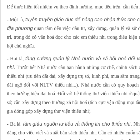
Để thực hiện tốt nhiệm vụ theo định hướng, mục tiêu trên, cần tiến
- Một là,
tuyên truyền giáo dục để nâng cao nhận thức cho c
địa phương
quan tâm đến việc đầu tư, xây dựng, quản lý và sử dụ
trí, trong đó có văn hoá đọc cho các em thiếu nhi trong điều kiện 
hội chủ nghĩa.
- Hai là,
tăng cường quản lý Nhà nước và xã hội hoá đối v
nhi
. Trước hết Nhà nước cần ban hành những cơ chế, chính sách đ
thiếu nhi (ưu tiên đất đai, xây dựng trụ sở, kinh phí, mua sắm trang
đãi ngộ đối với NLTV thiếu nhi...). Nhà nước cần có quy hoạch 
theo hướng hiện đại hoá. Đối với hệ thống thư viện thiếu nhi ở quậ
sở, cần xây dựng theo hướng xã hội hoá (tích cực vận động mọi tầ
gia đóng góp xây dựng thư viện thiếu nhi).
- Ba là,
làm giàu nguồn tư liệu và thông tin cho thiếu nhi
. Nh
đáng cho việc viết và xuất bản sách thiếu nhi. Cần có nhiều cuốn 