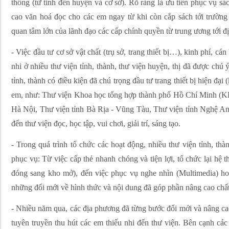
thống (từ tỉnh đến huyện và cơ sở). Rõ ràng là ưu tiên phục vụ sá
cao văn hoá đọc cho các em ngay từ khi còn cắp sách tới trường
quan tâm lớn của lãnh đạo các cấp chính quyền từ trung ương tới đ
- Việc đầu tư cơ sở vật chất (trụ sở, trang thiết bị…), kinh phí, cán
nhi ở nhiều thư viện tỉnh, thành, thư viện huyện, thị đã được chú
tỉnh, thành có điều kiện đã chú trọng đầu tư trang thiết bị hiện đại
em, như: Thư viện Khoa học tổng hợp thành phố Hồ Chí Minh (
Hà Nội, Thư viện tỉnh Bà Rịa - Vũng Tàu, Thư viện tỉnh Nghệ An
đến thư viện đọc, học tập, vui chơi, giải trí, sáng tạo.
- Trong quá trình tổ chức các hoạt động, nhiều thư viện tỉnh, th
phục vụ: Từ việc cấp thẻ nhanh chóng và tiện lợi, tổ chức lại hệ
đóng sang kho mở), đến việc phục vụ nghe nhìn (Multimedia) hoặ
những đổi mới về hình thức và nội dung đã góp phần nâng cao chấ
- Nhiều năm qua, các địa phương đã từng bước đổi mới và nâng cao
tuyên truyền thu hút các em thiếu nhi đến thư viện. Bên cạnh các