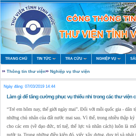
TRANG CHỦ
TIN TỨC
TRA CỨU
NGHIỆP VỤ
SẢ
Thông tin thư viện
Nghiệp vụ thư viện
Ngày đăng: 07/03/2019 14:44
Làm gì để tăng cường phục vụ thiếu nhi trong các thư viện
“Trẻ em hôm nay, thế giới ngày mai”. Đối với mỗi quốc gia - dân tộ
những chủ nhân của đất nước mai sau. Vì thế, trong nhiều thập kỷ 
cho các em (về đạo đức, trí tuệ, thể lực và nhân cách) luôn là 
nước ta. Trong những điều kiện đó, việc xây dựng, duy trì và phát 