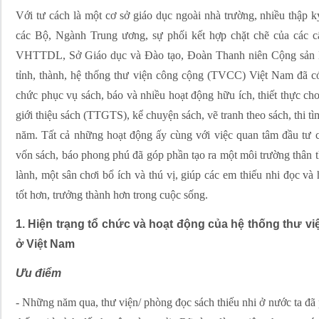
Với tư cách là một cơ sở giáo dục ngoài nhà trường, nhiều thập 
các Bộ, Ngành Trung ương, sự phối kết hợp chặt chẽ của các 
VHTTDL, Sở Giáo dục và Đào tạo, Đoàn Thanh niên Cộng sản 
tỉnh, thành, hệ thống thư viện công cộng (TVCC) Việt Nam đã có
chức phục vụ sách, báo và nhiều hoạt động hữu ích, thiết thực ch
giới thiệu sách (TTGTS), kể chuyện sách, vẽ tranh theo sách, thi tì
năm. Tất cả những hoạt động ấy cùng với việc quan tâm đầu tư cơ 
vốn sách, báo phong phú đã góp phần tạo ra một môi trường thân t
lành, một sân chơi bổ ích và thú vị, giúp các em thiếu nhi đọc v
tốt hơn, trưởng thành hơn trong cuộc sống.
1. Hiện trạng tổ chức và hoạt động của hệ thống thư v
ở Việt Nam
Ưu điểm
- Những năm qua, thư viện/ phòng đọc sách thiếu nhi ở nước ta đã p