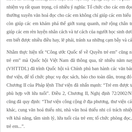
nhiệm vụ rất quan trọng, có nhiều ý nghĩa: Tổ chức cho các em đọc
thường xuyên văn hoá đọc cho các em không chỉ giúp các em hiểu b
còn giúp các em khám phá thế giới xung quanh, mở rộng chân tr
giúp các em rèn luyện nhân cách và tư cách của người học sinh dướ
em biết được nhiều điều hay, lẽ phải, tránh xa những cạm bẫy và các
Nhằm thực hiện tốt “Công ước Quốc tế về Quyền trẻ em” cũng n
trẻ em” mà Quốc hội Việt Nam đã thông qua, từ nhiều năm na
(VHTTDL) đã trình Quốc hội và Chính phủ ban hành các văn bản 
thư viện, để tổ chức phục vụ đọc sách, báo cho toàn dân, trong đó 
Chương II của Pháp lệnh Thư viện đã nhấn mạnh: “Trẻ em được tạo
phù hợp với lứa tuổi”. Điều 2, Chương II, Nghị định 72/2002
cũng đã quy định: “Thư viện công cộng ở địa phương, thư viện cá
khác, cung văn hoá thiếu nhi, nhà văn hoá thiếu nhi có trách nhi
với khả năng, tâm sinh lý, lứa tuổi của trẻ em; tổ chức phòng đọc
trẻ em...”.