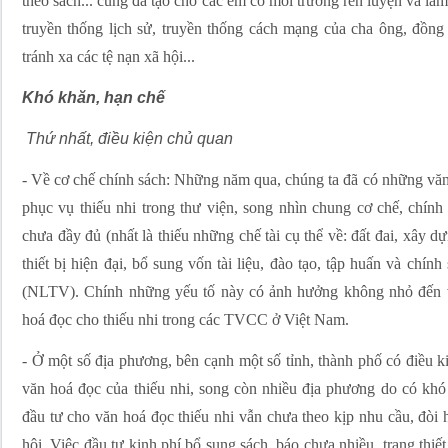
theo sách... cũng đã tạo cho các em có môi trường rèn luyện và làm
truyền thống lịch sử, truyền thống cách mạng của cha ông, đồng
tránh xa các tệ nạn xã hội...
Khó khăn, hạn chế
Thứ nhất, điều kiện chủ quan
- Về cơ chế chính sách: Những năm qua, chúng ta đã có những văn
phục vụ thiếu nhi trong thư viện, song nhìn chung cơ chế, chính
chưa đầy đủ (nhất là thiếu những chế tài cụ thể về: đất đai, xây dựn
thiết bị hiện đại, bổ sung vốn tài liệu, đào tạo, tập huấn và chín
(NLTV). Chính những yếu tố này có ảnh hưởng không nhỏ đến việ
hoá đọc cho thiếu nhi trong các TVCC ở Việt Nam.
- Ở một số địa phương, bên cạnh một số tỉnh, thành phố có điều k
văn hoá đọc của thiếu nhi, song còn nhiều địa phương do có khó
đầu tư cho văn hoá đọc thiếu nhi vẫn chưa theo kịp nhu cầu, đòi hỏ
hội. Việc đầu tư kinh phí bổ sung sách, báo chưa nhiều, trang thiế