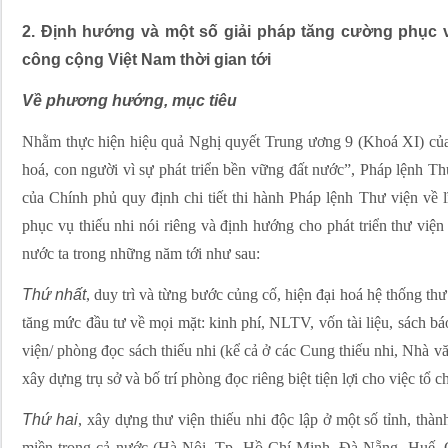
2. Định hướng và một số giải pháp tăng cường phục vụ
công cộng Việt Nam thời gian tới
Về phương hướng, mục tiêu
Nhằm thực hiện hiệu quả Nghị quyết Trung ương 9 (Khoá XI) củ
hoá, con người vì sự phát triển bền vững đất nước”, Pháp lệnh 
của Chính phủ quy định chi tiết thi hành Pháp lệnh Thư viện về l
phục vụ thiếu nhi nói riêng và định hướng cho phát triển thư việ
nước ta trong những năm tới như sau:
Thứ nhất
, duy trì và từng bước củng cố, hiện đại hoá hệ thống thư
tăng mức đầu tư về mọi mặt: kinh phí, NLTV, vốn tài liệu, sách báo,
viện/ phòng đọc sách thiếu nhi (kể cả ở các Cung thiếu nhi, Nhà văn 
xây dựng trụ sở và bố trí phòng đọc riêng biệt tiện lợi cho việc tổ 
Thứ hai
, xây dựng thư viện thiếu nhi độc lập ở một số tỉnh, thà
miền trong cả nước (Hà Nội, Tp. Hồ Chí Minh, Đà Nẵng, Huế, 