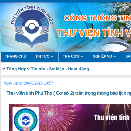
TRANG CHỦ
TIN TỨC
TRA CỨU
NGHIỆP VỤ
SẢ
Tổng Hợp
Tin tức - Sự kiện - Hoạt động
Ngày đăng: 29/08/2025 14:57
Thư viện tỉnh Phú Thọ ( Cơ sở 2) trân trọng thông báo lịch 