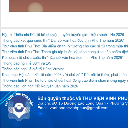
Hội thi Thiếu nhi Đất tổ kể chuyện, tuyên truyền giới thiệu sách - Hè 2026
Thông báo kết quả cuộc thi " Đại sứ văn hóa đọc tỉnh Phú Thọ năm 2026"
Thư viện tỉnh Phú Thọ: Địa điểm ôn thi lý tưởng cho các sĩ tử trong mùa th
Thư viện tỉnh Phú Thọ: Tham gia tập huấn kỹ năng cung ứng sản phẩm dịch 
Kế hoạch tổ chức cuộc thi " Đại sứ văn hóa đọc tỉnh Phú Thọ năm 2026"
Thông báo nghỉ lễ 30/4 và 1/5
Thông báo nghỉ lễ giỗ tổ Hùng Vương
Khai mạc Hội sách đất tổ năm 2026 với chủ đề " Kết nối tri thức, phát triể
Thư viện tỉnh Phú Thọ tổ chức chuỗi hoạt động cao điểm chào mừng ngày s
Thông báo lịch nghỉ tết Nguyên đán năm 2026
Bản quyền thuộc về THƯ VIỆN VĨNH PH
Địa chỉ: sỐ 16 Đường Lạc Long Quân - Phường V
Email: vanhoadocvinhphuc@gmail.com