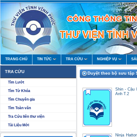
TRANG CHỦ
TIN TỨC
TRA CỨU
NGHIỆP VỤ
SẢ
TRA CỨU
Duyệt theo bộ sưu tập 
Tìm Lướt
Shin - Cậu 
Tìm Từ Khóa
Anh T.2
Tìm Chuyên gia
Tìm Toàn văn
Tra Cứu liên thư viện
Tài Liệu Mới
Ninja Hatto