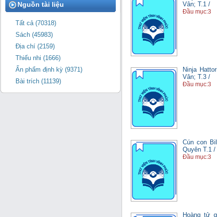
Nguồn tài liệu
Vân; T.1 /
Đầu mục:3
Tất cả (70318)
Sách (45983)
Địa chí (2159)
Thiếu nhi (1666)
Ninja Hatto
Ấn phẩm định kỳ (9371)
Vân; T.3 /
Bài trích (11139)
Đầu mục:3
Cún con Bil
Quyên T.1 /
Đầu mục:3
Hoàng tử qu