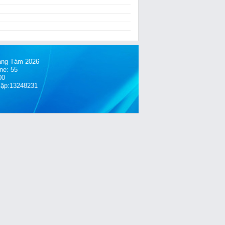
́ng Tám 2026
ne: 55
00
cập:13248231