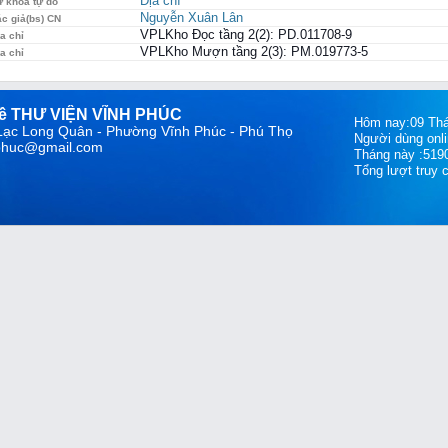
Địa chí
ừ khóa tự do
Nguyễn Xuân Lân
ác giả(bs) CN
VPLKho Đọc tầng 2(2): PD.011708-9
a chỉ
VPLKho Mượn tầng 2(3): PM.019773-5
a chỉ
về THƯ VIỆN VĨNH PHÚC
Hôm nay:09 Tha
 Lạc Long Quân - Phường Vĩnh Phúc - Phú Thọ
Người dùng onli
hphuc@gmail.com
Tháng này :519
Tổng lượt truy 