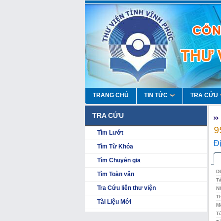
TRANG CHỦ
TIN TỨC
TRA CỨU
TRA CỨU
9
Tìm Lướt
Đị
Tìm Từ Khóa
Tìm Chuyên gia
D
Tìm Toàn văn
T
Tra Cứu liên thư viện
N
Th
Tài Liệu Mới
Mô
T