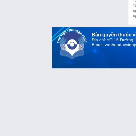
T
T
Đị
Đị
Bản quyền thuộc 
Địa chỉ: sỐ 16 Đường
Email: vanhoadocvin