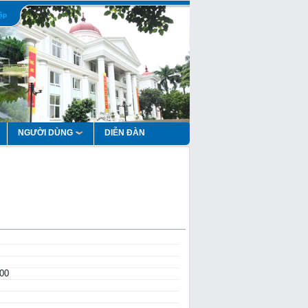
ập
NGƯỜI DÙNG
DIỄN ĐÀN
000