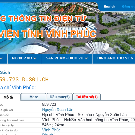
English
Đăng nh
NGHIỆP VỤ
SẢN PHẨM - DỊCH VỤ
HÌNH ẢNH THƯ VIỆN
Sách
59.723 Đ.301.CH
a chí Vĩnh Phúc :
Marc
Đầu mục(5)
Tài liệu số(1)
Mô tả
959.723
DC
Nguyễn Xuân Lân
ác giả CN
Địa chí Vĩnh Phúc : Sơ thảo / Nguyễn Xuân Lân
han đề
Vĩnh Phúc : NxbSở Văn hoá thông tin Vĩnh Phúc, 2
ông tin xuất bản
546tr ; 24cm
 tả vật lý
Vĩnh Phúc
ừ khóa tự do