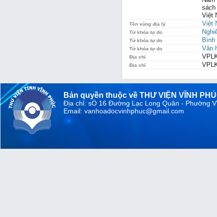
sách 
Việt
Việt
Tên vùng địa lý
Nghi
Từ khóa tự do
Bình 
Từ khóa tự do
Văn h
Từ khóa tự do
VPLK
Địa chỉ
VPLK
Địa chỉ
Bản quyền thuộc về THƯ VIỆN VĨNH PH
Địa chỉ: sỐ 16 Đường Lạc Long Quân - Phường V
Email: vanhoadocvinhphuc@gmail.com