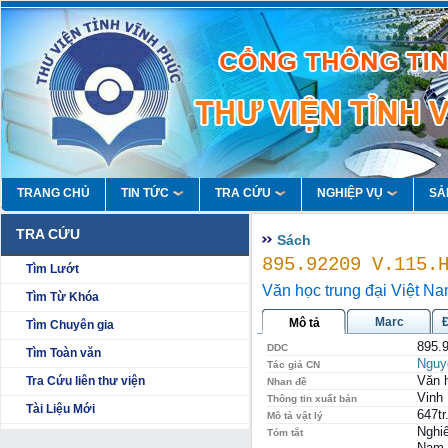
TRANG CHỦ
TIN TỨC
TRA CỨU
NGHIỆP VỤ
SẢ
TRA CỨU
Sách
895.92209 V.115.
Tìm Lướt
Văn học trung đại Việt Na
Tìm Từ Khóa
Marc
Mô tả
Tìm Chuyên gia
895.
DDC
Tìm Toàn văn
Nguy
Tác giả CN
Văn h
Tra Cứu liên thư viện
Nhan đề
Vinh 
Thông tin xuất bản
Tài Liệu Mới
647tr
Mô tả vật lý
Nghiê
Tóm tắt
Nam q