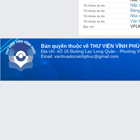
Nếp 
Từ khóa tự do
Đảng
Từ khóa tự do
Nhà 
Từ khóa tự do
Văn 
Từ khóa tự do
VPLK
Địa chỉ
Bản quyền thuộc về THƯ VIỆN VĨNH PH
Địa chỉ: sỐ 16 Đường Lạc Long Quân - Phường V
Email: vanhoadocvinhphuc@gmail.com