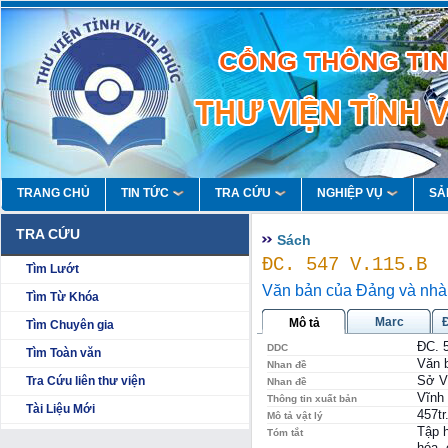
TRANG CHỦ
TIN TỨC
TRA CỨU
NGHIỆP VỤ
SẢ
TRA CỨU
Sách
ĐC. 547 V.115.B
Tìm Lướt
Văn bản của Đảng và nhà
Tìm Từ Khóa
Marc
Mô tả
Tìm Chuyên gia
ĐC. 
DDC
Tìm Toàn văn
Văn 
Nhan đề
Sở Vă
Tra Cứu liên thư viện
Nhan đề
Vĩnh
Thông tin xuất bản
Tài Liệu Mới
457tr
Mô tả vật lý
Tập 
Tóm tắt
hóa, 