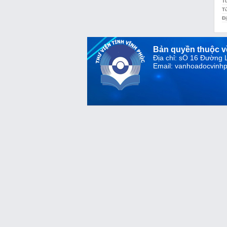
T
T
Đị
Bản quyền thuộc 
Địa chỉ: sỐ 16 Đường
Email: vanhoadocvin