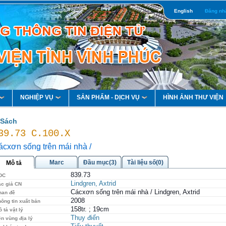
English
Đăng nh
NGHIỆP VỤ
SẢN PHẨM - DỊCH VỤ
HÌNH ẢNH THƯ VIỆN
Sách
39.73 C.100.X
ácxơn sống trên mái nhà /
Marc
Đầu mục(3)
Tài liệu số(0)
Mô tả
839.73
DC
Lindgren, Axtrid
ác giả CN
Cácxơn sống trên mái nhà / Lindgren, Axtrid
han đề
2008
ông tin xuất bản
158tr. ; 19cm
 tả vật lý
Thụy điển
n vùng địa lý