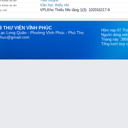
Tiểu thuyết
ừ khóa tự do
Văn học thiếu nhi
ừ khóa tự do
VPLKho Thiếu Nhi tầng 1(3): 102016217-9
a chỉ
về THƯ VIỆN VĨNH PHÚC
Hôm nay:07 Tha
 Lạc Long Quân - Phường Vĩnh Phúc - Phú Thọ
Người dùng onli
hphuc@gmail.com
Tháng này :395
Tổng lượt truy 