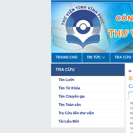
TRANG CHỦ
TIN TỨC
TRA CỨU
TRA CỨU
8
Tìm Lướt
C
Tìm Từ Khóa
Tìm Chuyên gia
D
Tìm Toàn văn
T
Tra Cứu liên thư viện
N
Th
Tài Liệu Mới
Mô
Tê