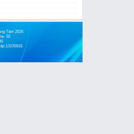
́ng Tám 2026
ne: 55
80
cập:13235916