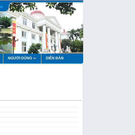
ập
NGƯỜI DÙNG
DIỄN ĐÀN