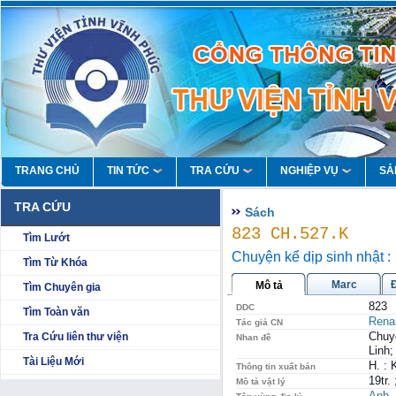
TRANG CHỦ
TIN TỨC
TRA CỨU
NGHIỆP VỤ
SẢ
TRA CỨU
Sách
823 CH.527.K
Tìm Lướt
Chuyện kể dịp sinh nhật :
Tìm Từ Khóa
Marc
Mô tả
Tìm Chuyên gia
823
DDC
Tìm Toàn văn
Renau
Tác giả CN
Chuyệ
Tra Cứu liên thư viện
Nhan đề
Linh;
Tài Liệu Mới
H. :
Thông tin xuất bản
19tr.
Mô tả vật lý
Anh