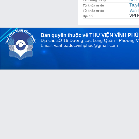
Tên vùng địa lý
Truyệ
Từ khóa tự do
Văn h
Từ khóa tự do
VPLK
Địa chỉ
Bản quyền thuộc về THƯ VIỆN VĨNH PH
Địa chỉ: sỐ 16 Đường Lạc Long Quân - Phường V
Email: vanhoadocvinhphuc@gmail.com