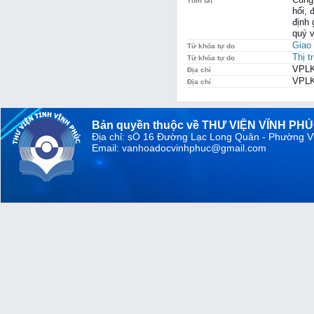
Tóm tắt
hối, 
định 
quý v
Giao 
Từ khóa tự do
Thị t
Từ khóa tự do
VPLK
Địa chỉ
VPLK
Địa chỉ
Bản quyền thuộc về THƯ VIỆN VĨNH PH
Địa chỉ: sỐ 16 Đường Lạc Long Quân - Phường V
Email: vanhoadocvinhphuc@gmail.com