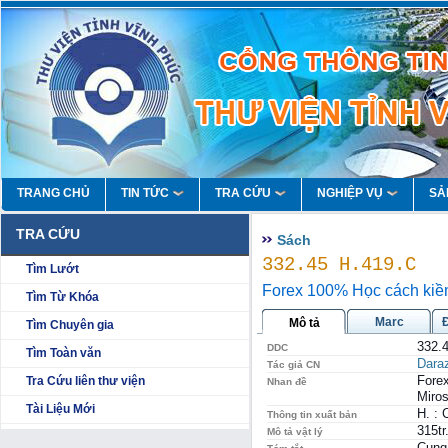
TRANG CHỦ
TIN TỨC
TRA CỨU
NGHIỆP VỤ
SẢ
TRA CỨU
Sách
332.45 H.419.C
Tìm Lướt
Forex 100% Học cách kiềm 
Tìm Từ Khóa
Marc
Mô tả
Tìm Chuyên gia
332.
DDC
Tìm Toàn văn
Dara
Tác giả CN
Forex
Tra Cứu liên thư viện
Nhan đề
Miro
Tài Liệu Mới
H. :
Thông tin xuất bản
315tr
Mô tả vật lý
Cung 