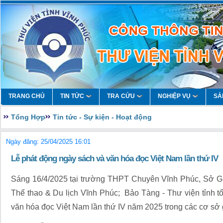
TRANG CHỦ
TIN TỨC
TRA CỨU
NGHIỆP VỤ
SẢ
Tổng Hợp
Tin tức - Sự kiện - Hoạt động
Ngày đăng: 25/04/2025 16:01
Lễ phát động ngày sách và văn hóa đọc Việt Nam lần thứ IV
Sáng 16/4/2025 tại trường THPT Chuyên Vĩnh Phúc, Sở 
Thể thao & Du lịch Vĩnh Phúc; Bảo Tàng - Thư viện tỉnh t
văn hóa đọc Việt Nam lần thứ IV năm 2025 trong các cơ sở 