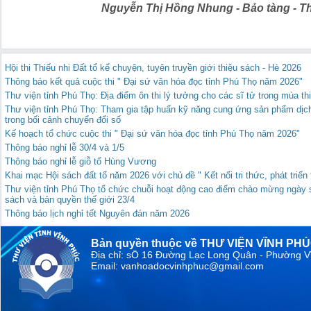
Nguyễn Thị Hồng Nhung - Bảo tàng - Thư v
Hội thi Thiếu nhi Đất tổ kể chuyện, tuyên truyền giới thiệu sách - Hè 2026
Thông báo kết quả cuộc thi " Đại sứ văn hóa đọc tỉnh Phú Thọ năm 2026"
Thư viện tỉnh Phú Thọ: Địa điểm ôn thi lý tưởng cho các sĩ tử trong mùa th
Thư viện tỉnh Phú Thọ: Tham gia tập huấn kỹ năng cung ứng sản phẩm dịch
trong bối cảnh chuyển đổi số
Kế hoạch tổ chức cuộc thi " Đại sứ văn hóa đọc tỉnh Phú Thọ năm 2026"
Thông báo nghỉ lễ 30/4 và 1/5
Thông báo nghỉ lễ giỗ tổ Hùng Vương
Khai mạc Hội sách đất tổ năm 2026 với chủ đề " Kết nối tri thức, phát triể
Thư viện tỉnh Phú Thọ tổ chức chuỗi hoạt động cao điểm chào mừng ngày 
sách và bản quyền thế giới 23/4
Thông báo lịch nghỉ tết Nguyên đán năm 2026
Bản quyền thuộc về THƯ VIỆN VĨNH PH
Địa chỉ: sỐ 16 Đường Lạc Long Quân - Phường V
Email: vanhoadocvinhphuc@gmail.com