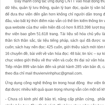
Đẩy mạnh công tác ứng dụng CNTT vào hoạt động thư vi
dữ liệu, quản lý lưu thông, quản lý bạn đọc, quản lý văn 
để đưa thư viện đến gần hơn không chỉ người dân trong đ
đâu, vào bất kỳ thời điểm nào vẫn có thể tìm kiếm thông tin v
qua website của thư viện hiện đã có hơn 9.853.398 lượt truy c
thư viện bao gồm 51.618 trang. Tài liệu số hóa chủ yếu là
thần tích thần sắc, tài liệu tiếng pháp, sách quí đã được 
cuốn; sách hay nên đọc: 425 cuốn, giới thiệu sách mới tóm 
16 chuyên đề, bài viết về văn hóa đọc: 48 bài; tin tức – sự k
chục video giới thiệu về thư viện và cuộc thi đại sứ văn hóa
Tiếp nhận 899 văn bản đến và phát hành 285 văn bản đi, cá
theo địa chỉ mail thuvienvinhphuc@gmail.com.
Ứng dụng công nghệ thông tin trong hoạt động thư viện 
đạt được nhiều kết quả quan trọng nhưng vẫn còn một số kh
- Chưa có kinh phí để bảo trì, nâng cấp phần cứng, ph