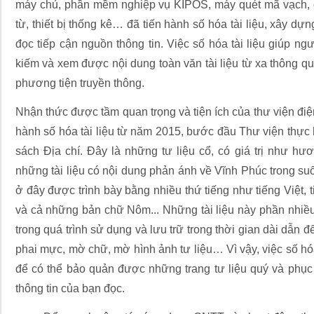
máy chủ, phần mềm nghiệp vụ KIPOS, máy quét mã vạch, c
từ, thiết bị thống kê… đã tiến hành số hóa tài liệu, xây dựn
đọc tiếp cận nguồn thông tin. Việc số hóa tài liệu giúp ngư
kiếm và xem được nội dung toàn văn tài liệu từ xa thông q
phương tiện truyền thông.
Nhận thức được tầm quan trọng và tiện ích của thư viện điện
hành số hóa tài liệu từ năm 2015, bước đầu Thư viện thực h
sách Địa chí. Đây là những tư liệu cổ, có giá trị như hư
những tài liệu có nội dung phản ánh về Vĩnh Phúc trong suốt
ở đây được trình bày bằng nhiều thứ tiếng như tiếng Việt, t
và cả những bản chữ Nôm... Những tài liệu này phần nhiều
trong quá trình sử dụng và lưu trữ trong thời gian dài dẫn đ
phai mực, mờ chữ, mờ hình ảnh tư liệu… Vì vậy, việc số hóa tà
để có thể bảo quản được những trang tư liệu quý và phục
thông tin của bạn đọc.