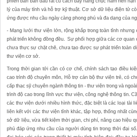
phiên bản ban đầu rất cũ cách đây hàng chục năm nên hạn c
lý của máy tính và hỗ trợ kỹ thuật. Cơ sở dữ liệu điện tử c
ứng được nhu cầu ngày càng phong phú và đa dạng của ng
- Mạng lưới thư viện lớn, rộng khắp trong toàn tỉnh nhưng
phát triển không đồng đều. Sự phối hợp giữa các cơ quan 
chưa thực sự chặt chẽ, chưa tạo được sự phát triển toàn d
thư viện cơ sở.
Trong thời gian tới cần có cơ chế, chính sách tạo điều k
cao trình độ chuyên môn, Hỗ trợ cán bộ thư viện trẻ, có c
cấp thạc sỹ chuyên ngành thông tin - thư viện trong và ngoà
trình độ cao trong lĩnh vực thư viện, công nghệ thông tin. C
các thư viện dưới nhiều hình thức, đặc biệt là các loại tài 
liên kết với các thư viện tỉnh khác, tập hợp, thống nhất 
sở dữ liệu, vừa tiết kiệm thời gian, chi phí, nâng cao hiệu q
phú đáp ứng nhu cầu của người dùng tin trong thời đại số.