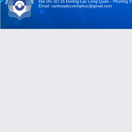
Địa chỉ: sỐ 16 Đường Lạc Long Quân - Phường V
Email: vanhoadocvinhphuc@gmail.com